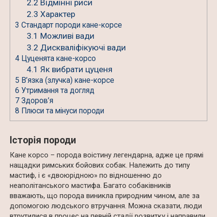
2.2
Відмінні риси
2.3
Характер
3
Стандарт породи кане-корсе
3.1
Можливі вади
3.2
Дискваліфікуючі вади
4
Цуценята кане-корсо
4.1
Як вибрати цуценя
5
В’язка (злучка) кане-корсе
6
Утримання та догляд
7
Здоров’я
8
Плюси та мінуси породи
Історія породи
Кане корсо – порода воістину легендарна, адже це прямі
нащадки римських бойових собак. Належить до типу
мастиф, і є «двоюрідною» по відношенню до
неаполітанського мастифа. Багато собаківників
вважають, що порода виникла природним чином, але за
допомогою людського втручання. Можна сказати, люди
втрутилися в процес на певній стадії розвитку і направили