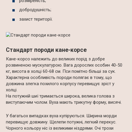
розміреність;
добродушність;
захист території.
Стандарт породи кане-корсе
Кане-корсо належить до великих порід з добре
розвиненою мускулатурою. Вага дорослих особин 40-50
кг, висота в холці 60-68 см. Пси помітно більші за сук.
Характерна особливість породи полягає в тому, що
довжина злегка похилого корпусу перевищує зріст у
холці.
На потужній шиї тримається широка, велика голова з
виступаючим чолом. Вуха мають трикутну форму, висячі.
У багатьох випадках вуха купіруються. Ширина морди
перевищує довжину. Щелепи потужні, легкий перекус.
Чорного кольору ніс із великими ніздрями. Очі трохи