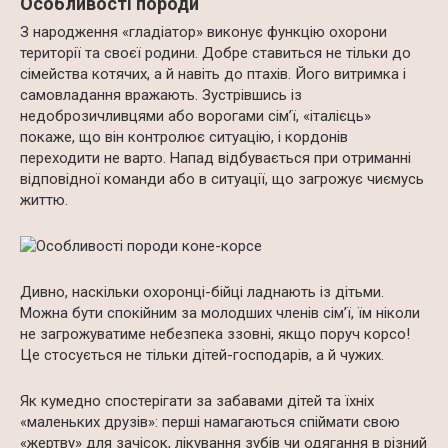
Особливості породи
З народження «гладіатор» виконує функцію охорони
території та своєї родини. Добре ставиться не тільки до
сімейства котячих, а й навіть до птахів. Його витримка і
самовладання вражають. Зустрівшись із
недоброзичливцями або ворогами сім’ї, «італієць»
покаже, що він контролює ситуацію, і кордонів
переходити не варто. Напад відбувається при отриманні
відповідної команди або в ситуації, що загрожує чиємусь
життю.
Дивно, наскільки охоронці-бійці ладнають із дітьми.
Можна бути спокійним за молодших членів сім’ї, їм ніколи
не загрожуватиме небезпека ззовні, якщо поруч корсо!
Це стосується не тільки дітей-господарів, а й чужих.
Як кумедно спостерігати за забавами дітей та їхніх
«маленьких друзів»: перші намагаються спіймати свою
«жертву» для зачісок, лікування зубів чи одягання в різний