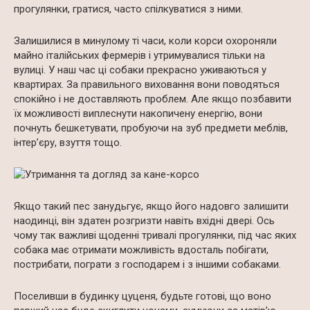
прогулянки, гратися, часто спілкуватися з ними.
Залишилися в минулому ті часи, коли корси охороняли
майно італійських фермерів і утримувалися тільки на
вулиці. У наш час ці собаки прекрасно уживаються у
квартирах. За правильного виховання вони поводяться
спокійно і не доставляють проблем. Але якщо позбавити
їх можливості виплеснути накопичену енергію, вони
почнуть бешкетувати, пробуючи на зуб предмети меблів,
інтер’єру, взуття тощо.
Якщо такий пес занудьгує, якщо його надовго залишити
наодинці, він здатен розгризти навіть вхідні двері. Ось
чому так важливі щоденні тривалі прогулянки, під час яких
собака має отримати можливість вдосталь побігати,
пострибати, пограти з господарем і з іншими собаками.
Поселивши в будинку цуценя, будьте готові, що воно