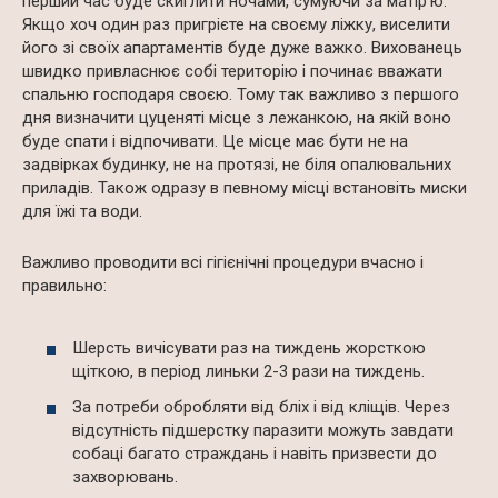
перший час буде скиглити ночами, сумуючи за матір’ю.
Якщо хоч один раз пригрієте на своєму ліжку, виселити
його зі своїх апартаментів буде дуже важко. Вихованець
швидко привласнює собі територію і починає вважати
спальню господаря своєю. Тому так важливо з першого
дня визначити цуценяті місце з лежанкою, на якій воно
буде спати і відпочивати. Це місце має бути не на
задвірках будинку, не на протязі, не біля опалювальних
приладів. Також одразу в певному місці встановіть миски
для їжі та води.
Важливо проводити всі гігієнічні процедури вчасно і
правильно:
Шерсть вичісувати раз на тиждень жорсткою
щіткою, в період линьки 2-3 рази на тиждень.
За потреби обробляти від бліх і від кліщів. Через
відсутність підшерстку паразити можуть завдати
собаці багато страждань і навіть призвести до
захворювань.