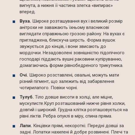
вигнута, а нижня її частина злегка «випирає»
вперед.
Вуха.
Широке розташування вух і великий розмір
анітрохи не заважають їхньому власникові
виглядати справжньою грозою району. На вухах є
пригладжена, блискуча шерсть. Форма вушок
звужується до кінців, і вони звисають до
мордочки. Незадоволені зовнішністю підопічного
господарі піддають вушні раковини купіруванню,
домагаючись форми рівнобедреного трикутника.
Очі.
Широко розставлені, овальні, можуть мати
різний пігмент, що залежить від забарвлення
чотирилапого. Повіки чорні.
Тулуб.
Тіло довше висоти в холці, але міцне,
мускулисте.Круп розташований нижче рівня холки,
довгий і широкий. Грудна клітка розташовується на
рівні ліктів. Ребра опуклі в міру, спина пряма.
Лапи.
Кінцівки прямі, некороткі. Передні довші за
задні. Лопатки нахилені й добре розвинені. Плечі та