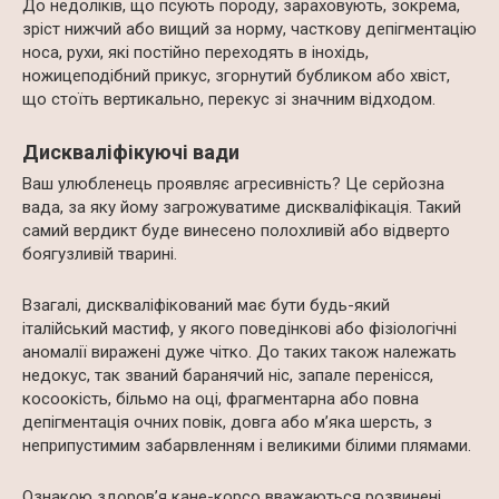
До недоліків, що псують породу, зараховують, зокрема,
зріст нижчий або вищий за норму, часткову депігментацію
носа, рухи, які постійно переходять в інохідь,
ножицеподібний прикус, згорнутий бубликом або хвіст,
що стоїть вертикально, перекус зі значним відходом.
Дискваліфікуючі вади
Ваш улюбленець проявляє агресивність? Це серйозна
вада, за яку йому загрожуватиме дискваліфікація. Такий
самий вердикт буде винесено полохливій або відверто
боягузливій тварині.
Взагалі, дискваліфікований має бути будь-який
італійський мастиф, у якого поведінкові або фізіологічні
аномалії виражені дуже чітко. До таких також належать
недокус, так званий баранячий ніс, запале перенісся,
косоокість, більмо на оці, фрагментарна або повна
депігментація очних повік, довга або м’яка шерсть, з
неприпустимим забарвленням і великими білими плямами.
Ознакою здоров’я кане-корсо вважаються розвинені