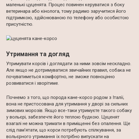
маленькі цуценята. Процес повинен керуватися з боку
ветеринара або кінолога, тому радимо заручитися його
підтримкою, здійснюваною по телефону або особистою
присутністю.
Утримання та догляд
Утримувати корсів і доглядати за ними зовсім нескладно.
Але якщо не дотримуватися звичайних правил, собака не
почуватиметься комфортно, не зможе повноцінно
розвиватися і хворітиме.
Почнемо з того, що порода кане-корсо родом з Італії,
вона не пристосована для утримання у дворі за сильних
зимових морозів. Якщо все-таки утримуєте такого собаку
у вольєрі, забезпечте його теплою будкою. Цуценят
взагалі не можна тримати в приміщенні без опалення. Ще
слід пам’ятати, що корси потребують спілкування, за
вольєрного утримання їх потрібно випускати на