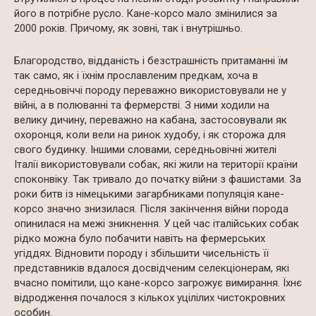
його в потрібне русло. Кане-корсо мало змінилися за
2000 років. Причому, як зовні, так і внутрішньо.
Благородство, відданість і безстрашність притаманні їм
так само, як і їхнім прославленим предкам, хоча в
середньовіччі породу переважно використовували не у
війні, а в полюванні та фермерстві. З ними ходили на
велику дичину, переважно на кабана, застосовували як
охоронця, коли вели на ринок худобу, і як сторожа для
свого будинку. Іншими словами, середньовічні жителі
Італії використовували собак, які жили на території країни
споконвіку. Так тривало до початку війни з фашистами. За
роки битв із німецькими загарбниками популяція кане-
корсо значно знизилася. Після закінчення війни порода
опинилася на межі зникнення. У цей час італійських собак
рідко можна було побачити навіть на фермерських
угіддях. Відновити породу і збільшити чисельність її
представників вдалося досвідченим селекціонерам, які
вчасно помітили, що кане-корсо загрожує вимирання. Їхнє
відродження почалося з кількох уцілілих чистокровних
особин.