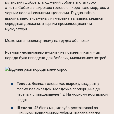
м’язистий і добре злагоджений собака зі статурою
атлета. Собака з широкою головою і короткою мордою, з
чорним носом і сильними щелепами. Грудна клітка
широка, явно виражена, як і черевна западина, кінцівки
середньої довжини, з гарним промальовуванням
мускулатури.
Може мати невелику пляму на грудях або ногах
Розміри «незвичайних вуханів» не повинні лякати – ця
порода була виведена для бойових, мисливських потреб.
Голова.
Велика голова має широку, квадратну
форму без складок. Мордочка пропорційна до
черепа у співвідношенні 1:2. На чорному носі широкі
ніздрі.
Щелепи.
42 білих міцних зуба розташовані за
щільними, невислимими губами. Щелепа злегка