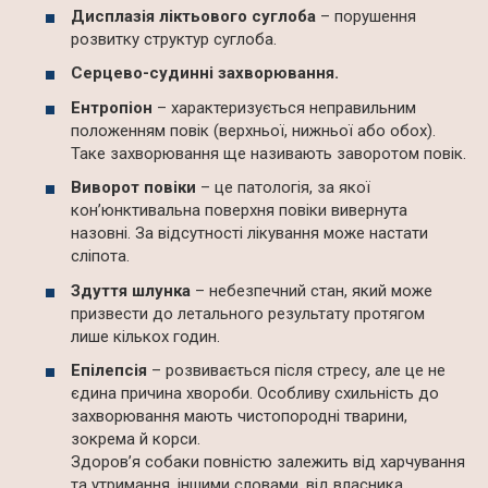
Дисплазія ліктьового суглоба
– порушення
розвитку структур суглоба.
Серцево-судинні захворювання.
Ентропіон
– характеризується неправильним
положенням повік (верхньої, нижньої або обох).
Таке захворювання ще називають заворотом повік.
Виворот повіки
– це патологія, за якої
кон’юнктивальна поверхня повіки вивернута
назовні. За відсутності лікування може настати
сліпота.
Здуття шлунка
– небезпечний стан, який може
призвести до летального результату протягом
лише кількох годин.
Епілепсія
– розвивається після стресу, але це не
єдина причина хвороби. Особливу схильність до
захворювання мають чистопородні тварини,
зокрема й корси.
Здоров’я собаки повністю залежить від харчування
та утримання, іншими словами, від власника.