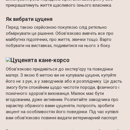
прикрашатимуть життя щасливого їхнього власника.
Як вибрати цуценя
Перед такою серйозною покупкою слід ретельно
обміркувати це рішення. Обов’язково вивчіть все про
майбутніх підопічних, про життя, звички тощо. Варто
побувати на виставках, подивитися на нього з боку.
Обов’язково придивіться до екстер’єру та поведінки
матері. З якою б метою ви не купували цуценя, купуйте
його не з рук, а у заводчиків або в розпліднику. Це дасть
змогу бути спокійним щодо чистоти породи, фізичного і
психічного здоров’я вихованця. Малюк має бути
вгодованим, дуже активним. Розпитайте заводчика про
характер обраного вами цуценяти, попросіть зробити
акцент на особливостях його поведінки. Під час купівлі
вам обов’язково повинні видати ветеринарний паспорт.