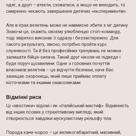
одяг, а другі – втекти, сховатися, а якщо не виходить, то
смиренно чекають завершення дитячих «експериментів».
Але в іграх велетень може не навмисне збити з ніг дитину.
Знаючи це, скажіть своєму улюбленцю стоп-команду,
тоді звірятко виконає її одразу і беззастережно. Для
такого результату, звісно, потрібно пройти курс
слухняності. Та й без професійних тренувань не можна
залишати бійця-силача. Такий друг ніколи не підведе і
буде поруч щохвилини. Одне з головних почуттів
власників велетнів – це відчуття безпеки, наче Вас
захищає охоронець, який лише приймає оплату
кісточками та іншими смаколиками.
Відмінні риси
Ці «хвостики» відомі і як «італійський мастиф». Відмінність
від інших псових у страхітливому вигляді, який
створюється завдяки мускулистому рельєфу тіла.
Порода кане-корсо – це великогабаритний, масивний,