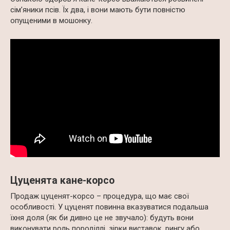
сім’яники псів. Їх два, і вони мають бути повністю
опущеними в мошонку.
Цуценята кане-корсо
Продаж цуценят-корсо – процедура, що має свої
особливості. У цуценят повинна вказуватися подальша
їхня доля (як би дивно це не звучало): будуть вони
виконувати роль породіллі, зірки виставок, рингу або