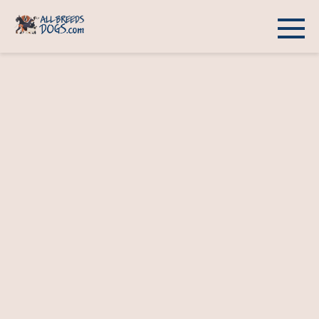
Перейти
к
контенту