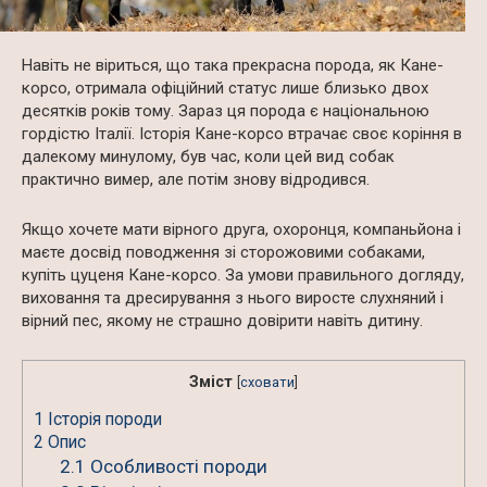
Навіть не віриться, що така прекрасна порода, як Кане-
корсо, отримала офіційний статус лише близько двох
десятків років тому. Зараз ця порода є національною
гордістю Італії. Історія Кане-корсо втрачає своє коріння в
далекому минулому, був час, коли цей вид собак
практично вимер, але потім знову відродився.
Якщо хочете мати вірного друга, охоронця, компаньйона і
маєте досвід поводження зі сторожовими собаками,
купіть цуценя Кане-корсо. За умови правильного догляду,
виховання та дресирування з нього виросте слухняний і
вірний пес, якому не страшно довірити навіть дитину.
Зміст
[
сховати
]
1
Історія породи
2
Опис
2.1
Особливості породи