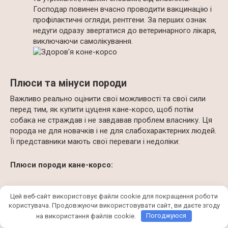
Господар повинен вчасно проводити вакцинацію і
профілактичні огляди, рентгени. За перших ознак
недуги одразу звертатися до ветеринарного лікаря,
виключаючи самолікування.
Плюси та мінуси породи
Важливо реально оцінити свої можливості та свої сили
перед тим, як купити цуценя кане-корсо, щоб потім
собака не страждав і не завдавав проблем власнику. Ця
порода не для новачків і не для слабохарактерних людей.
Її представники мають свої переваги і недоліки:
Плюси породи кане-корсо:
Відданість.
Цей веб-сайт використовує файли cookie для покращення роботи
користувача. Продовжуючи використовувати сайт, ви даєте згоду
Добра вдача, врівноваженість.
на використання файлів cookie.
Погоджуюся
Відмінні охоронні, сторожові якості.