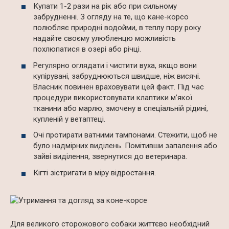
Купати 1-2 рази на рік або при сильному
забрудненні. З огляду на те, що кане-корсо
полюбляє природні водойми, в теплу пору року
надайте своєму улюбленцю можливість
похлюпатися в озері або річці.
Регулярно оглядати і чистити вуха, якщо вони
купірувані, забруднюються швидше, ніж висячі.
Власник повинен враховувати цей факт. Під час
процедури використовувати клаптики м’якої
тканини або марлю, змочену в спеціальній рідині,
купленій у ветаптеці.
Очі протирати ватними тампонами. Стежити, щоб не
було надмірних виділень. Помітивши запалення або
зайві виділення, звернутися до ветеринара.
Кігті зістригати в міру відростання.
Для великого сторожового собаки життєво необхідний