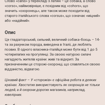
Слово «canis» у перекладі з латині – це собака, а слово
«corso», найімовірніше, є похідним від «cohors», що
значить «охоронець», але також може походити від
старого італійського слова «corsus», що означає «міцний»
або «надійний».
Опис
Це гладіаторський, сильний, величний собака-боєць – 14-
та за рахунком порода, виведена в Італії, де люблять
псових. В одного власника-італійця може бути від 1 до 5
чотирилапих на прогулянці. За своєю натурою силачі
нагадують жителів країни: живі та відкриті. За
призначенням це сторожі-охоронці, що славляться своєю
відданістю, відвагою.
Цікавий факт – У «сторожів» є офіційна робота в деяких
країнах. Хвостатих використовують як охоронців не тільки
людей, а й охорони дорогих магазинів, наприклад,
ювелірних.