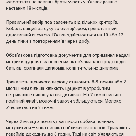
«хвостиків» не повинні брати участь у в’язках раніше
настання 18 місяців.
Правильний вибір пса залежить від кількох критеріїв.
Кобель вищий за суку за екстер’єром, препотентний,
однотипний із сукою. В’язка здійснюється на 10 або 12
день тічки з повторенням її через добу.
Обов’язкова підготовка документів для отримання надалі
метрики цуценят: заповнений акт в’язки, копії родоводів
батьків, оригінали дипломів, копії титульних дипломів.
Тривалість щенячого періоду становить 8-9 тижнів або 2
місяці. Чим більша кількість цуценят в утробі, тим
нетриваліше виношування дитинчат. На 7 тижні сильно
помітний живіт, молочні залози збільшуються. Молоко
з’являється на 8 тижні.
Через 2 місяці з початку вагітності собака починає
метушитися – явна ознака наближення пологів. Тривалість
переймів доходить до 6 годин. Тоді на світ з’являються