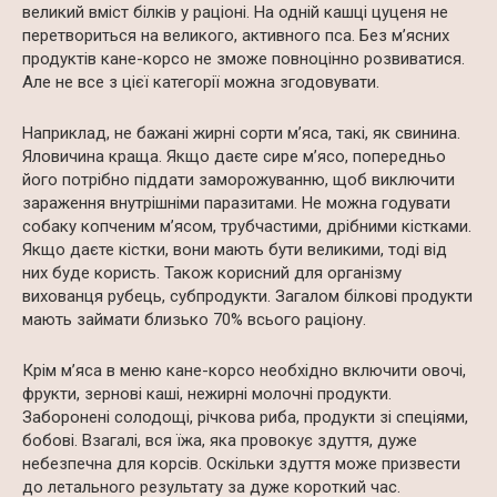
великий вміст білків у раціоні. На одній кашці цуценя не
перетвориться на великого, активного пса. Без м’ясних
продуктів кане-корсо не зможе повноцінно розвиватися.
Але не все з цієї категорії можна згодовувати.
Наприклад, не бажані жирні сорти м’яса, такі, як свинина.
Яловичина краща. Якщо даєте сире м’ясо, попередньо
його потрібно піддати заморожуванню, щоб виключити
зараження внутрішніми паразитами. Не можна годувати
собаку копченим м’ясом, трубчастими, дрібними кістками.
Якщо даєте кістки, вони мають бути великими, тоді від
них буде користь. Також корисний для організму
вихованця рубець, субпродукти. Загалом білкові продукти
мають займати близько 70% всього раціону.
Крім м’яса в меню кане-корсо необхідно включити овочі,
фрукти, зернові каші, нежирні молочні продукти.
Заборонені солодощі, річкова риба, продукти зі спеціями,
бобові. Взагалі, вся їжа, яка провокує здуття, дуже
небезпечна для корсів. Оскільки здуття може призвести
до летального результату за дуже короткий час.