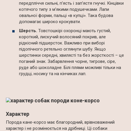
передпліччя сильні, п’ясть і зап’ястя гнучкі. Кінцівки
котячого типу з м’якими подушечками. Лапи
овальної форми, пальці «в купці». Така будова
допомагає широко крокувати.
Шерсть.
Товстошкірі охоронці мають густий,
короткий, лискучий волосяний покрив, але
рідкісний підшерсток. Важливо при виборі
підопічного ретельно оглянути шубу. Якщо
шерстинки середні, хвилясті та без жорсткості – це
поганий знак. Забарвлення чорне, тигрове, сіре,
руде або шоколадне. Білі плями можливі тільки на
грудці, носику та на кінчиках лап.
Характер
Порода кане-корсо має благородний, врівноважений
характер і не розмінюється на дрібниці. Ці собаки