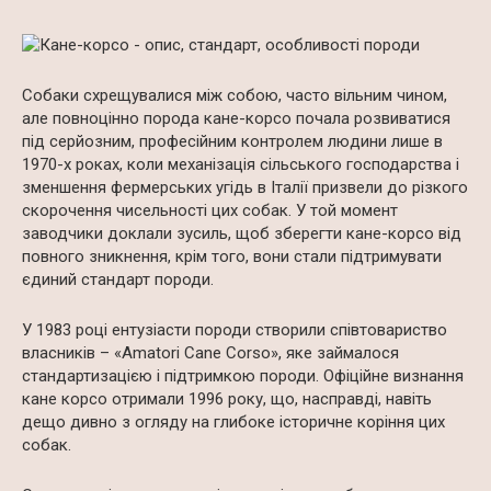
Собаки схрещувалися між собою, часто вільним чином,
але повноцінно порода кане-корсо почала розвиватися
під серйозним, професійним контролем людини лише в
1970-х роках, коли механізація сільського господарства і
зменшення фермерських угідь в Італії призвели до різкого
скорочення чисельності цих собак. У той момент
заводчики доклали зусиль, щоб зберегти кане-корсо від
повного зникнення, крім того, вони стали підтримувати
єдиний стандарт породи.
У 1983 році ентузіасти породи створили співтовариство
власників – «Amatori Cane Corso», яке займалося
стандартизацією і підтримкою породи. Офіційне визнання
кане корсо отримали 1996 року, що, насправді, навіть
дещо дивно з огляду на глибоке історичне коріння цих
собак.