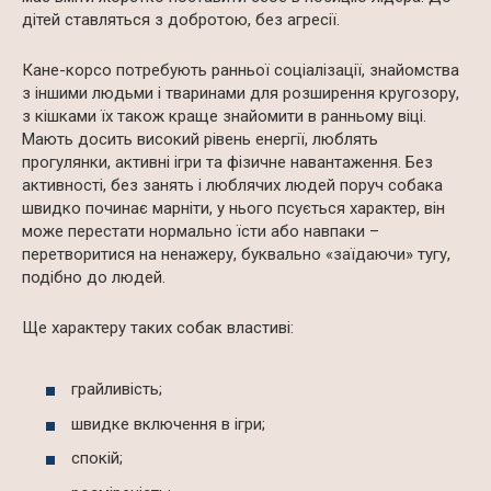
дітей ставляться з добротою, без агресії.
Кане-корсо потребують ранньої соціалізації, знайомства
з іншими людьми і тваринами для розширення кругозору,
з кішками їх також краще знайомити в ранньому віці.
Мають досить високий рівень енергії, люблять
прогулянки, активні ігри та фізичне навантаження. Без
активності, без занять і люблячих людей поруч собака
швидко починає марніти, у нього псується характер, він
може перестати нормально їсти або навпаки –
перетворитися на ненажеру, буквально «заїдаючи» тугу,
подібно до людей.
Ще характеру таких собак властиві:
грайливість;
швидке включення в ігри;
спокій;