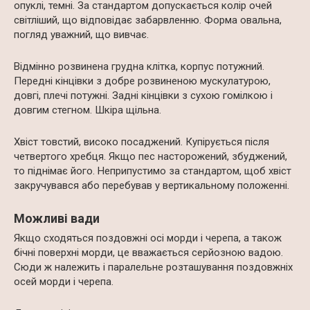
опуклі, темні. За стандартом допускається колір очей
світліший, що відповідає забарвленню. Форма овальна,
погляд уважний, що вивчає.
Відмінно розвинена грудна клітка, корпус потужний.
Передні кінцівки з добре розвиненою мускулатурою,
довгі, плечі потужні. Задні кінцівки з сухою гомілкою і
довгим стегном. Шкіра щільна.
Хвіст товстий, високо посаджений. Купірується після
четвертого хребця. Якщо пес насторожений, збуджений,
то піднімає його. Неприпустимо за стандартом, щоб хвіст
закручувався або перебував у вертикальному положенні.
Можливі вади
Якщо сходяться поздовжні осі морди і черепа, а також
бічні поверхні морди, це вважається серйозною вадою.
Сюди ж належить і паралельне розташування поздовжніх
осей морди і черепа.