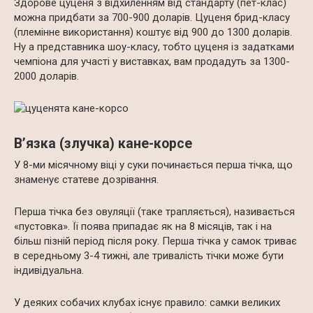
Здорове цуценя з відхиленням від стандарту (пет-клас)
можна придбати за 700-900 доларів. Цуценя брид-класу
(племінне використання) коштує від 900 до 1300 доларів.
Ну а представника шоу-класу, тобто цуценя із задатками
чемпіона для участі у виставках, вам продадуть за 1300-
2000 доларів.
В’язка (злучка) кане-корсе
У 8-ми місячному віці у суки починається перша тічка, що
знаменує статеве дозрівання.
Перша тічка без овуляції (таке трапляється), називається
«пустовка». Її поява припадає як на 8 місяців, так і на
більш пізній період після року. Перша тічка у самок триває
в середньому 3-4 тижні, але тривалість тічки може бути
індивідуальна.
У деяких собачих клубах існує правило: самки великих