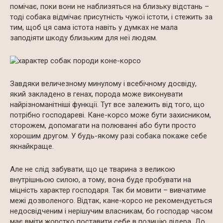
помічає, поки вони не наблизяться на близьку відстань –
тоді собака відмічає присутність чужої істоти, і стежить за
тим, щоб ця сама істота навіть у думках не мала
заподіяти шкоду близьким для неї людям.
Завдяки величезному минулому і всебічному досвіду,
який закладено в генах, порода може виконувати
найрізноманітніші функції. Тут все залежить від того, що
потрібно господареві. Кане-корсо може бути захисником,
сторожем, допомагати на полюванні або бути просто
хорошим другом. У будь-якому разі собака покаже себе
якнайкраще.
Але не слід забувати, що це тварина з великою
внутрішньою силою, а тому, вона буде пробувати на
міцність характер господаря. Так би мовити – вивчатиме
межі дозволеного. Відтак, кане-корсо не рекомендується
недосвідченим і нерішучим власникам, бо господар часом
має вміти жорстко поставити себе в позицію лідера. До