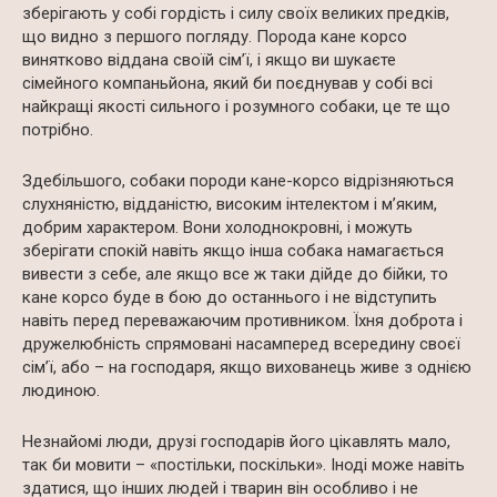
зберігають у собі гордість і силу своїх великих предків,
що видно з першого погляду. Порода кане корсо
винятково віддана своїй сім’ї, і якщо ви шукаєте
сімейного компаньйона, який би поєднував у собі всі
найкращі якості сильного і розумного собаки, це те що
потрібно.
Здебільшого, собаки породи кане-корсо відрізняються
слухняністю, відданістю, високим інтелектом і м’яким,
добрим характером. Вони холоднокровні, і можуть
зберігати спокій навіть якщо інша собака намагається
вивести з себе, але якщо все ж таки дійде до бійки, то
кане корсо буде в бою до останнього і не відступить
навіть перед переважаючим противником. Їхня доброта і
дружелюбність спрямовані насамперед всередину своєї
сім’ї, або – на господаря, якщо вихованець живе з однією
людиною.
Незнайомі люди, друзі господарів його цікавлять мало,
так би мовити – «постільки, поскільки». Іноді може навіть
здатися, що інших людей і тварин він особливо і не